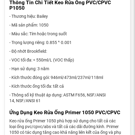
Thông Tin Chi Tiết Keo Rửa Ống PVC/CPVC
P1050
- Thương hiệu: Bailey
- Mã sản phẩm: 1050
- Màu sắc: Tím hoặc trong suốt
+
- Trọng lượng riêng: 0.855
0.001
-
- Độ nhớt Brookfield:
- VOC tối đa: < 550ml/L (VOC thấp)
- Hạn sử dụng: 3 năm
- Kích thước đóng gói: 946ml/473ml/237ml/118ml
- Kích thước ống tối đa: tất cả
- Thông số kỹ thuật áp dụng: ASTM F656, NSF/ANSI
14, NSF/ANSI 61
Ứng Dụng Keo Rửa Ống Primer 1050 PVC/CPVC
Keo rửa ống Primer 1050 phù hợp sử dụng cho tất cả các
loại ống pvc/cpvc/abs và tất cả các dãi đường kính. Primer
1050 có tác dụng tăng cao khả năng liên kết của ống và phụ