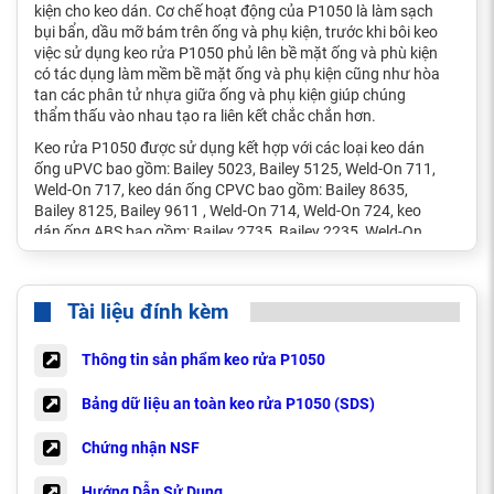
kiện cho keo dán. Cơ chế hoạt động của P1050 là làm sạch
bụi bẩn, dầu mỡ bám trên ống và phụ kiện, trước khi bôi keo
việc sử dụng keo rửa P1050 phủ lên bề mặt ống và phù kiện
có tác dụng làm mềm bề mặt ống và phụ kiện cũng như hòa
tan các phân tử nhựa giữa ống và phụ kiện giúp chúng
thẩm thấu vào nhau tạo ra liên kết chắc chắn hơn.
Keo rửa P1050 được sử dụng kết hợp với các loại keo dán
ống uPVC bao gồm: Bailey 5023, Bailey 5125, Weld-On 711,
Weld-On 717, keo dán ống CPVC bao gồm: Bailey 8635,
Bailey 8125, Bailey 9611 , Weld-On 714, Weld-On 724, keo
dán ống ABS bao gồm: Bailey 2735, Bailey 2235, Weld-On
771, Weld-On 773.
Tài liệu đính kèm
Thông tin sản phẩm keo rửa P1050
Bảng dữ liệu an toàn keo rửa P1050 (SDS)
Chứng nhận NSF
Hướng Dẫn Sử Dụng