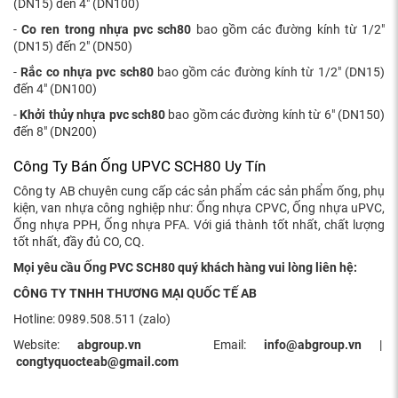
(DN15) đến 4" (DN100)
-
Co ren trong nhựa pvc sch80
bao gồm các đường kính từ 1/2"
(DN15) đến 2" (DN50)
-
R
ắc co nhựa pvc sch80
bao gồm các đường kính từ 1/2" (DN15)
đến 4" (DN100)
-
Khởi thủy nhựa pvc sch80
bao gồm các đường kính từ 6" (DN150)
đến 8" (DN200)
Công Ty Bán Ống UPVC SCH80 Uy Tín
Công ty AB chuyên cung cấp các sản phẩm các sản phẩm ống, phụ
kiện, van nhựa công nghiệp như: Ống nhựa CPVC, Ống nhựa uPVC,
Ống nhựa PPH, Ống nhựa PFA. Với giá thành tốt nhất, chất lượng
tốt nhất, đầy đủ CO, CQ.
Mọi yêu cầu Ống PVC SCH80 quý khách hàng vui lòng liên hệ:
CÔNG TY TNHH THƯƠNG MẠI QUỐC TẾ AB
Hotline: 0989.508.511 (zalo)
Website:
abgroup.vn
Email:
info@abgroup.vn
|
congtyquocteab@gmail.com