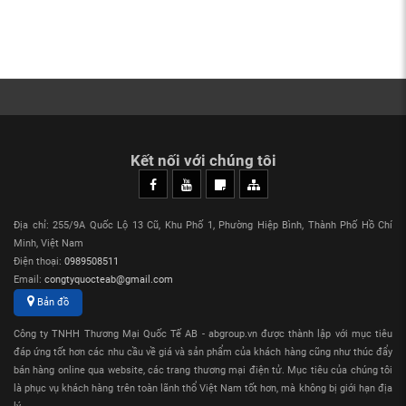
Kết nối với chúng tôi
Địa chỉ: 255/9A Quốc Lộ 13 Cũ, Khu Phố 1, Phường Hiệp Bình, Thành Phố Hồ Chí
Minh, Việt Nam
Điện thoại:
0989508511
Email:
congtyquocteab@gmail.com
Bản đồ
Công ty TNHH Thương Mại Quốc Tế AB - abgroup.vn được thành lập với mục tiêu
đáp ứng tốt hơn các nhu cầu về giá và sản phẩm của khách hàng cũng như thúc đẩy
bán hàng online qua website, các trang thương mại điện tử. Mục tiêu của chúng tôi
là phục vụ khách hàng trên toàn lãnh thổ Việt Nam tốt hơn, mà không bị giới hạn địa