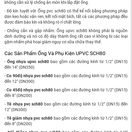
không cần xử lý chống ăn mòn khi lắp đặt ống.
- Độ kín tuyệt với: Ống pvc sch80 có thể kể nối bằng phương pháp
dán keo hoặc vặn ren, kết nối mặt bích, tất cả các phương pháp đều
được đảm bảo kín và không rò rỉ chất lỏng.
- Chống cắn và gặp nhấm: Ống upvc sch80 không phải là nguồn
dinh dưỡng và nó có độ dày thành ống rất cao vì không bị các loại
gặm nhấm phá hoại giảm nguy cơ sữa chữa thay thế.
Các Sản Phẩm Ống Và Phụ Kiện UPVC SCH80
-
Ống nhựa upvc sch80
bao gồm các đường kính từ 1/2" (DN15)
đến 14" (DN350)
-
Co 90độ nhựa pvc sch80
bao gồm các đường kính từ 1/2" (DN15)
đến 12" (DN300)
-
Co 45độ nhựa pvc sch80
bao gồm các đường kính từ 1/2" (DN15)
đến 8" (DN200)
-
Tê nhựa pvc sch80
bao gồm các đường kính từ 1/2" (DN15) đến
12" (DN300)
-
Tê giảm nhựa pvc sch80
bao gồm các đường kính từ 1/2" (DN15)
đến 8" (DN200)