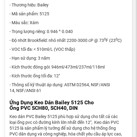
- Thương hiệu: Bailey
- Mã sản phẩm: 5125
- Màu sắc: Xám
+
- Trọng lượng riêng: 0.946
0.040
-
0
0
- Độ nhớt Brookfield: nhỏ nhất 2200-3000 cP @ 73
F (23
C)
- VOC tối đa: < 510ml/L (VOC thấp)
- Hạn sử dụng: 3 năm
- Kích thước đóng gói: 946ml/473ml/237ml/118ml
- Kích thước ống tối đa: 12"
- Thông số kỹ thuật áp dụng: ASTM D2564, NSF/ANSI
14, NSF/ANSI 61
Ứng Dụng Keo Dán Bailey 5125 Cho
Ống PVC SCH80, SCH40, DIN
Keo dán PVC Bailey 5125 phù hợp sử dụng cho tất cả các
loại ống pvc có đường kính lớn nhất đến 12", Keo dán PVC
5125 là sản phẩm lý tưởng để sử dụng cho hệ thống ống
PVC dân dụng và công nghiệp, hóa chất yêu cầu áp lực cao,