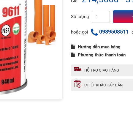
Giá:
Số lượng
0989508511
hoặc gọi
đ
Hướng dẫn mua hàng
Phương thức thanh toán
HỖ TRỢ GIAO HÀNG
CHIẾT KHẤU HẤP DẪN