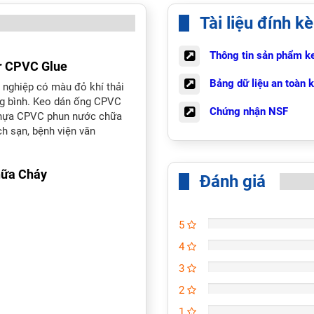
Tài liệu đính k
Thông tin sản phẩm 
r CPVC Glue
Bảng dữ liệu an toàn
nghiệp có màu đỏ khí thải
ng bình. Keo dán ống CPVC
Chứng nhận NSF
nhựa CPVC phun nước chữa
h sạn, bệnh viện văn
hữa Cháy
Đánh giá
5
4
3
2
1