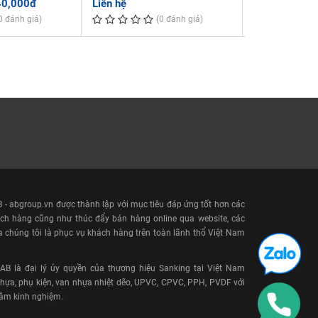
40,000đ
Liên hệ
235,000đ - 
0 đánh giá)
(0 đánh giá)
- abgroup.vn được thành lập với mục tiêu đáp ứng tốt hơn các
ch hàng cũng như thúc đẩy bán hàng online qua website, các
a chúng tôi là phục vụ khách hàng trên toàn lãnh thổ Việt Nam
 là đại lý ủy quyền của thương hiệu Sanking tại Việt Nam
ựa, phụ kiện, van nhựa nhiệt dẽo, UPVC, CPVC, PPH, PVDF với
năm kinh nghiệm.