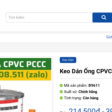
Giớ
Keo Dán
Keo Dán Ống CPV
Mã sản phẩm:
B9611
Xuất xứ:
Chính hãng
Tình trạng:
Còn hàng
214,500đ - 