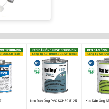
re Prinkler
0
0
n 10
đến 15
 mãnh vụn hoặc hơi ẩm bám
7
Keo Dán Ống PVC SCH80 5125
Keo Dán Ống 