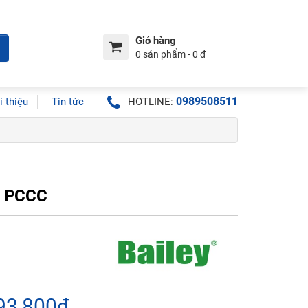
Giỏ hàng
0 sản phẩm - 0 đ
0989508511
i thiệu
Tin tức
HOTLINE:
C PCCC
393,800đ