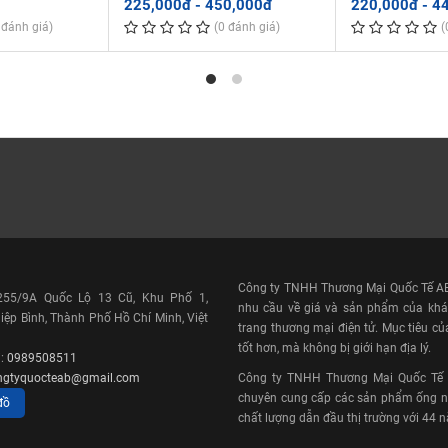
g, nếu thấy keo khô cứng
225,000đ - 450,000đ
220,000đ - 4
 đánh giá)
(0 đánh giá)
(
 và bề mặt trong của phụ
ô và không nên phủ quá
 ống có đường kính từ 2"
 phụ kiện trước khi phủ
eo dán lần 2 cho ống và phụ
đến khi ống vào đến điểm
hụ kiện.
ể buông tay và dùng khăn
Công ty TNHH Thương Mại Quốc Tế AB 
 255/9A Quốc Lộ 13 Cũ, Khu Phố 1,
nhu cầu về giá và sản phẩm của khá
ệp Bình, Thành Phố Hồ Chí Minh, Việt
trang thương mại điện tử. Mục tiêu củ
tốt hơn, mà không bị giới hạn địa lý.
i:
0989508511
ngtyquocteab@gmail.com
Công ty TNHH Thương Mại Quốc Tế AB
chuyên cung cấp các sản phẩm ống nh
đồ
chất lượng dẫn đầu thị trường với 44 