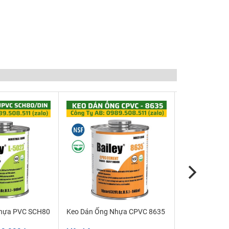
Nhựa PVC SCH80
Keo Dán Ống Nhựa CPVC 8635
Keo Dán Nhự