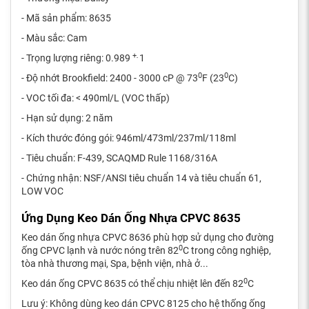
- Mã sản phẩm: 8635
- Màu sắc: Cam
+
- Trọng lượng riêng: 0.989
1
-
0
0
- Độ nhớt Brookfield: 2400 - 3000 cP @ 73
F (23
C)
- VOC tối đa: < 490ml/L (VOC thấp)
- Hạn sử dụng: 2 năm
- Kích thước đóng gói: 946ml/473ml/237ml/118ml
- Tiêu chuẩn: F-439, SCAQMD Rule 1168/316A
- Chứng nhận: NSF/ANSI tiêu chuẩn 14 và tiêu chuẩn 61,
LOW VOC
Ứng Dụng Keo Dán Ống Nhựa CPVC 8635
Keo dán ống nhựa CPVC 8636 phù hợp sử dụng cho đường
0
ống CPVC lạnh và nước nóng trên 82
C trong công nghiệp,
tòa nhà thương mại, Spa, bệnh viện, nhà ở...
0
Keo dán ống CPVC 8635 có thể chịu nhiệt lên đến 82
C
Lưu ý: Không dùng keo dán CPVC 8125 cho hệ thống ống