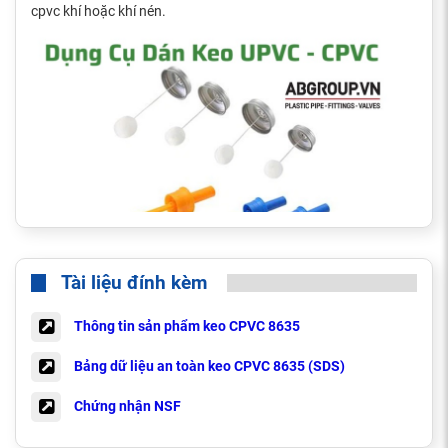
cpvc khí hoặc khí nén.
Tài liệu đính kèm
Thông tin sản phẩm keo CPVC 8635
Hướng Dẫn Sử Dụng Keo Dán Ống CPVC 8635
Bước 1: Chuẩn bị ống và phụ kiện
Bảng dữ liệu an toàn keo CPVC 8635 (SDS)
- Cắt ống sao cho mặt cắt vuông góc.
Chứng nhận NSF
0
- sử dụng công cụ giũa vát thành ống một góc xiên 10
đến
0
15