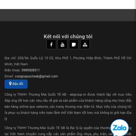
Kết nối với chúng tôi
Địa chỉ: 255/9A Quốc Lộ 13 Cũ, Khu Phố 1, Phường Hiệp Bình, Thành Phố Hồ Chí
Minh, Việt Nam
Điện thoại:
0989508511
Email:
congtyquocteab@gmail.com
Bản đồ
Công ty TNHH Thương Mại Quốc Tế AB - abgroup.vn được thành lập với mục tiêu
đáp ứng tốt hơn các nhu cầu về giá và sản phẩm của khách hàng cũng như thúc đẩy
bán hàng online qua website, các trang thương mại điện tử. Mục tiêu của chúng tôi
là phục vụ khách hàng trên toàn lãnh thổ Việt Nam tốt hơn, mà không bị giới hạn địa
lý.
Công ty TNHH Thương Mại Quốc Tế AB là đại lý ủy quyền của thương hiệu Sanking
tại Việt Nam chuyên cung cấp các sản phẩm ống nhựa, phụ kiện, van nhựa nhiệt