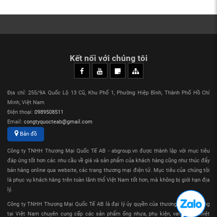
Kết nối với chúng tôi
Địa chỉ: 255/9A Quốc Lộ 13 Cũ, Khu Phố 1, Phường Hiệp Bình, Thành Phố Hồ Chí
Minh, Việt Nam
Điện thoại:
0989508511
Email:
congtyquocteab@gmail.com
Bản đồ
Công ty TNHH Thương Mại Quốc Tế AB - abgroup.vn được thành lập với mục tiêu
đáp ứng tốt hơn các nhu cầu về giá và sản phẩm của khách hàng cũng như thúc đẩy
bán hàng online qua website, các trang thương mại điện tử. Mục tiêu của chúng tôi
là phục vụ khách hàng trên toàn lãnh thổ Việt Nam tốt hơn, mà không bị giới hạn địa
lý.
Công ty TNHH Thương Mại Quốc Tế AB là đại lý ủy quyền của thương hiệu Sanking
tại Việt Nam chuyên cung cấp các sản phẩm ống nhựa, phụ kiện, van nhựa nhiệt