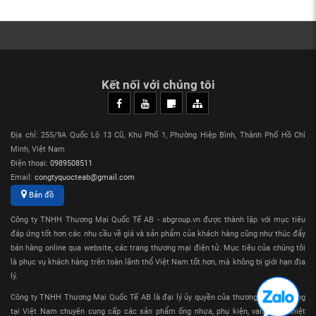
Kết nối với chúng tôi
Địa chỉ: 255/9A Quốc Lộ 13 Cũ, Khu Phố 1, Phường Hiệp Bình, Thành Phố Hồ Chí
Minh, Việt Nam
Điện thoại:
0989508511
Email:
congtyquocteab@gmail.com
Bản đồ
Công ty TNHH Thương Mại Quốc Tế AB - abgroup.vn được thành lập với mục tiêu
đáp ứng tốt hơn các nhu cầu về giá và sản phẩm của khách hàng cũng như thúc đẩy
bán hàng online qua website, các trang thương mại điện tử. Mục tiêu của chúng tôi
là phục vụ khách hàng trên toàn lãnh thổ Việt Nam tốt hơn, mà không bị giới hạn địa
lý.
Công ty TNHH Thương Mại Quốc Tế AB là đại lý ủy quyền của thương hiệu Sanking
tại Việt Nam chuyên cung cấp các sản phẩm ống nhựa, phụ kiện, van nhựa nhiệt