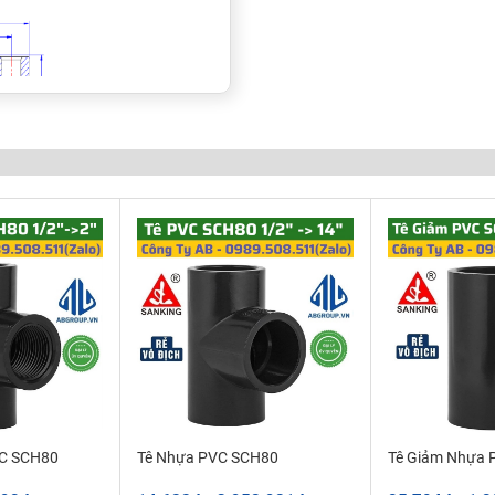
S
hựa PVC cao cấp vì vậy sản
t và lão hóa dưới ánh
mạnh, dễ dàng kết nối.
ệ số nhám thấp chống bám
 khả năng chống ăn mòn và
chống ăn mòn đồng thời
VC SCH80
Tê Nhựa PVC SCH80
Tê Giảm Nhựa 
ể kết nối với ống rất