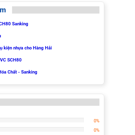
èm
CH80 Sanking
u
ụ kiện nhựa cho Hàng Hải
UPVC SCH80
óa Chất - Sanking
0%
0%