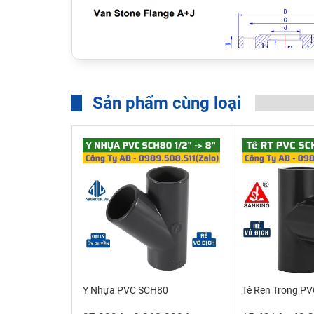
Sản phẩm cùng loại
Ưu Điểm Mặt Bích Nhựa UPVC ANSI - JI
mặt bích uPVC ANSI - JIS được sản xuất từ hạt n
phẩm có độ đàn hồi cao, chống chịu được thời tiế
sáng mặt trời, nó còn có khả năng chống ăn mòn 
mặt bích pvc tiêu chuẩn ANSI + JIS phẳng cao h
cặn và tăng khả năng dẫn nước, chất lỏng, nó có
kháng hóa chất tuyệt vời như: chống Axit, kiềm, 
không bị ảnh hưởng bởi độ ẩm và độ pH
Y Nhựa PVC SCH80
Tê Ren Trong P
bích nhựa pvc A+J sử dụng phương pháp nối keo đ