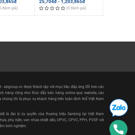
203,865đ
25,704đ - 1,203,865đ
1đ
0 đánh giá)
(0 đánh giá)
- abgroup.vn được thành lập với mục tiêu đáp ứng tốt hơn các
ch hàng cũng như thúc đẩy bán hàng online qua website, các
a chúng tôi là phục vụ khách hàng trên toàn lãnh thổ Việt Nam
 là đại lý ủy quyền của thương hiệu Sanking tại Việt Nam
ựa, phụ kiện, van nhựa nhiệt dẽo, UPVC, CPVC, PPH, PVDF với
năm kinh nghiệm.