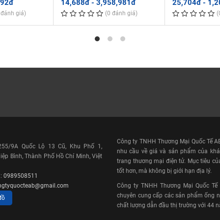
có không gian hẹp.
392đ
14,688đ - 3,958,981đ
25,704đ - 1,
 đánh giá)
(0 đánh giá)
(
nking
a Công ty TNHH Công
Sanideng Xiamen Sanideng
 tại Đài Loan, từ năm 2000
g như đội ngũ bán hàng
g hiệu số 1 về ống
nghiệp.
hụ kiện, van: nhựa uPVC,
 như xử lý nước, chất bán
ẩm của Sanking được sử
Công ty TNHH Thương Mại Quốc Tế AB 
 255/9A Quốc Lộ 13 Cũ, Khu Phố 1,
ế giới, là thương hiệu nổi
nhu cầu về giá và sản phẩm của khá
ệp Bình, Thành Phố Hồ Chí Minh, Việt
trang thương mại điện tử. Mục tiêu củ
tốt hơn, mà không bị giới hạn địa lý.
i:
0989508511
ín
ngtyquocteab@gmail.com
Công ty TNHH Thương Mại Quốc Tế AB
n phẩm ống, phụ kiện, van
chuyên cung cấp các sản phẩm ống nh
đồ
PVC, Ống nhựa uPVC, Ống
chất lượng dẫn đầu thị trường với 44 
thành tốt nhất, chất lượng