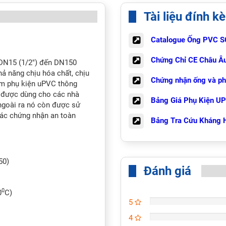
Tài liệu đính k
Catalogue Ống PVC S
Chứng Chỉ CE Châu Â
 DN15 (1/2") đến DN150
hả năng chịu hóa chất, chịu
Chứng nhận ống và ph
hẩm phụ kiện uPVC thông
 được dùng cho các nhà
Bảng Giá Phụ Kiện 
 ngoài ra nó còn được sử
các chứng nhận an toàn
Bảng Tra Cứu Kháng H
50)
Đánh giá
0
0
C)
5
4