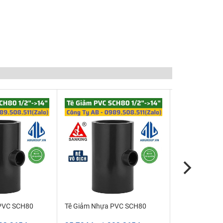
PVC SCH80
Tê Giảm Nhựa PVC SCH80
Rắc co ren ng