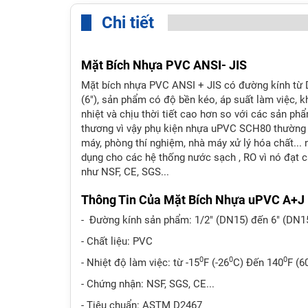
Chi tiết
Mặt Bích Nhựa PVC ANSI- JIS
Mặt bích nhựa PVC ANSI + JIS có đường kính từ
(6"), sản phẩm có độ bền kéo, áp suất làm việc, k
nhiệt và chịu thời tiết cao hơn so với các sản p
thương vì vậy phụ kiện nhựa uPVC SCH80 thường
máy, phòng thí nghiệm, nhà máy xử lý hóa chất...
dụng cho các hệ thống nước sạch , RO vì nó đạt 
như NSF, CE, SGS...
Thông Tin Của Mặt Bích Nhựa uPVC A+J
- Đường kính sản phẩm: 1/2" (DN15) đến 6" (DN1
- Chất liệu: PVC
0
0
0
- Nhiệt độ làm việc: từ -15
F (-26
C) Đến 140
F (6
- Chứng nhận: NSF, SGS, CE...
- Tiêu chuẩn: ASTM D2467