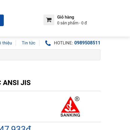
Giỏ hàng
0 sản phẩm - 0 đ
0989508511
i thiệu
Tin tức
HOTLINE:
 ANSI JIS
047,933đ