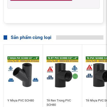
Sản phẩm cùng loại
Ưu Điểm Của Ống UPVC SCH80 Sanking
Y Nhựa PVC SCH80
Tê Ren Trong PVC
Tê Nhựa PVC 
Ống UPVC SCH80 Sanking có thành ống phẳng cao bề mặt
SCH80
ống sáng bóng, bên trong ống có hệ số nhám thấp chống