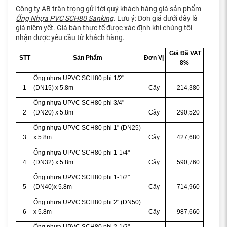
Công ty AB trân trọng gửi tới quý khách hàng giá sản phẩm
Ống Nhựa PVC SCH80 Sanking
. Lưu ý: Đơn giá dưới đây là
giá niêm yết. Giá bán thực tế được xác định khi chúng tôi
nhận được yêu cầu từ khách hàng.
Giá Đã VAT
STT
Sản Phẩm
Đơn Vị
8%
Ống nhựa UPVC SCH80 phi 1/2"
1
(DN15) x 5.8m
Cây
214,380
Ống nhựa UPVC SCH80 phi 3/4"
2
(DN20) x 5.8m
Cây
290,520
Ống nhựa UPVC SCH80 phi 1" (DN25)
3
x 5.8m
Cây
427,680
Ống nhựa UPVC SCH80 phi 1-1/4"
4
(DN32) x 5.8m
Cây
590,760
Ống nhựa UPVC SCH80 phi 1-1/2"
5
(DN40)x 5.8m
Cây
714,960
Ống nhựa UPVC SCH80 phi 2" (DN50)
6
x 5.8m
Cây
987,660