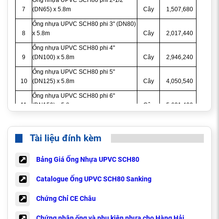
Ống nhựa UPVC SCH80 phi 2-1/2"
7
(DN65) x 5.8m
Cây
1,507,680
Ống nhựa UPVC SCH80 phi 3" (DN80)
8
x 5.8m
Cây
2,017,440
Ống nhựa UPVC SCH80 phi 4"
9
(DN100) x 5.8m
Cây
2,946,240
Ống nhựa UPVC SCH80 phi 5"
10
(DN125) x 5.8m
Cây
4,050,540
Ống nhựa UPVC SCH80 phi 6"
11
(DN150) x 5.8m
Cây
5,621,400
Ống nhựa UPVC SCH80 phi 8"
12
(DN200) x 5.8m
Cây
9,343,080
Tài liệu đính kèm
Bảng Giá Ống Nhựa UPVC SCH80
Đặc Tính Ống Nhựa PVC SCH80
Catalogue Ống UPVC SCH80 Sanking
- Đường kính sản phẩm: 1/2" (DN15) đến 14" (DN350)
Chứng Chỉ CE Châu
- Chất liệu: PVC
Chứng nhận ống và phụ kiện nhựa cho Hàng Hải
- Độ dài ống: 5.8m/Cây