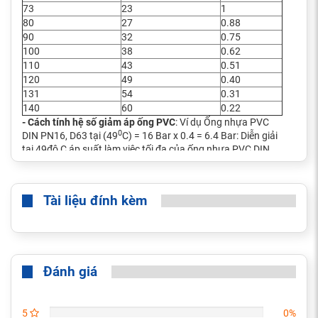
73
23
1
80
27
0.88
90
32
0.75
100
38
0.62
110
43
0.51
120
49
0.40
131
54
0.31
140
60
0.22
- Cách tính hệ số giảm áp ống PVC
: Ví dụ Ống nhựa PVC
0
DIN PN16, D63 tại (49
C) = 16 Bar x 0.4 = 6.4 Bar: Diễn giải
tại 49độ C áp suất làm việc tối đa của ống nhựa PVC DIN
D63 PN16 là 6.4Bar
Quy Cách Ống Nhựa PVC Sanking Tiêu Chuẩn DIN 8061 &
8062 - PN16
Tài liệu đính kèm
Đánh giá
5
0%