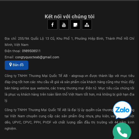
ỐNG VÀ PHỤ KIỆN PVC SCH80
ỐNG NHỰA CPVC SCH80
Kết nối với chúng tôi
ỐNG NHỰA CPVC SCH40
ỐNG PHỤ KIỆN BỂ CÁ SANKING
VAN NHỰA ĐIỀU KHIỂN BẰNG TAY
VAN NHỰA ĐIỀU KHIỂN KHÍ VÀ ĐIỆN
Địa chỉ: 255/9A Quốc Lộ 13 Cũ, Khu Phố 1, Phường Hiệp Bình, Thành Phố Hồ Chí
ỐNG VÀ PHỤ KIỆN PVC TRONG SUỐT
Minh, Việt Nam
KEO DÁN ỐNG NHỰA UPVC/CPVC
Điện thoại:
0989508511
ỐNG VÀ PHỤ KIỆN NHỰA PPH
Email:
congtyquocteab@gmail.com
ỐNG NHỰA PVDF VÀ PFA
Bản đồ
Đại Lý Cung Cấp Ống Nhựa UPVC Sanking
Công ty TNHH Thương Mại Quốc Tế AB - abgroup.vn được thành lập với mục tiêu
Chuẩn DIN Uy Tín
đáp ứng tốt hơn các nhu cầu về giá và sản phẩm của khách hàng cũng như thúc đẩy
Công ty AB là đại lý ủy quyền chính thức của Sanking, chúng
bán hàng online qua website, các trang thương mại điện tử. Mục tiêu của chúng tôi
tôi chuyên cung cấp các sản phẩm các sản phẩm ống, phụ
là phục vụ khách hàng trên toàn lãnh thổ Việt Nam tốt hơn, mà không bị giới hạn địa
kiện, van nhựa công nghiệp như: Ống nhựa CPVC, Ống
lý.
nhựa uPVC, Ống nhựa PPH, Ống nhựa PFA. Với giá thành
Công ty TNHH Thương Mại Quốc Tế AB là đại lý ủy quyền của thương hiệu Sanking
tốt nhất, chất lượng tốt nhất, đầy đủ CO, CQ.
tại Việt Nam chuyên cung cấp các sản phẩm ống nhựa, phụ kiện, van nhựa nhiệt
Mọi yêu cầu Ống Nhựa PVC D225 Chuẩn DIN Sanking quý
dẽo, UPVC, CPVC, PPH, PVDF với chất lượng dẫn đầu thị trường với 44 năm kinh
khách hàng vui lòng liên hệ:
nghiệm.
CÔNG TY TNHH THƯƠNG MẠI QUỐC TẾ AB (Công Ty AB)