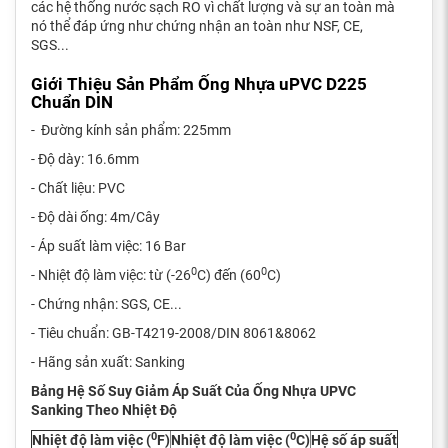
các hệ thống nước sạch RO vì chất lượng và sự an toàn mà
nó thể đáp ứng như chứng nhận an toàn như NSF, CE,
SGS...
Giới Thiệu Sản Phẩm Ống Nhựa uPVC D225
Chuẩn DIN
- Đường kính sản phẩm: 225mm
- Độ dày: 16.6mm
- Chất liệu: PVC
- Độ dài ống: 4m/Cây
- Áp suất làm việc: 16 Bar
0
0
- Nhiệt độ làm việc: từ (-26
C) đến (60
C)
- Chứng nhận: SGS, CE...
- Tiêu chuẩn: GB-T4219-2008/DIN 8061&8062
- Hãng sản xuất: Sanking
Bảng Hệ Số Suy Giảm Áp Suất Của Ống Nhựa UPVC
Sanking Theo Nhiệt Độ
0
0
Nhiệt độ làm việc (
F)
Nhiệt độ làm việc (
C)
Hệ số áp suất