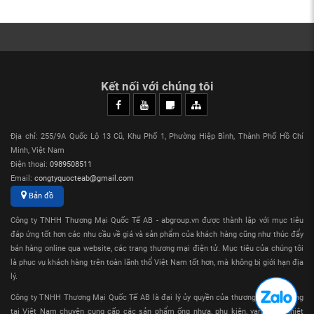
Kết nối với chúng tôi
Địa chỉ: 255/9A Quốc Lộ 13 Cũ, Khu Phố 1, Phường Hiệp Bình, Thành Phố Hồ Chí
Minh, Việt Nam
Điện thoại:
0989508511
Email:
congtyquocteab@gmail.com
Bản đồ
Công ty TNHH Thương Mại Quốc Tế AB - abgroup.vn được thành lập với mục tiêu
đáp ứng tốt hơn các nhu cầu về giá và sản phẩm của khách hàng cũng như thúc đẩy
bán hàng online qua website, các trang thương mại điện tử. Mục tiêu của chúng tôi
là phục vụ khách hàng trên toàn lãnh thổ Việt Nam tốt hơn, mà không bị giới hạn địa
lý.
Công ty TNHH Thương Mại Quốc Tế AB là đại lý ủy quyền của thương hiệu Sanking
tại Việt Nam chuyên cung cấp các sản phẩm ống nhựa, phụ kiện, van nhựa nhiệt