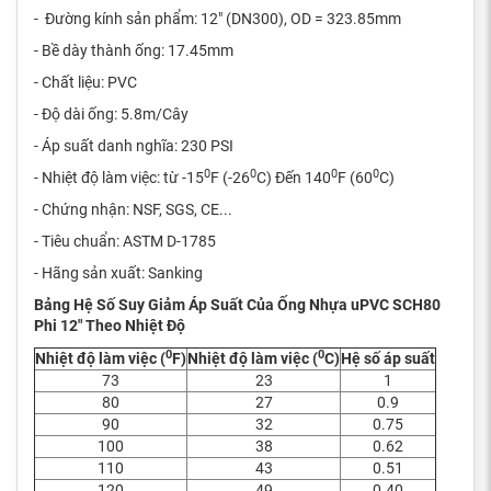
- Đường kính sản phẩm: 12" (DN300), OD = 323.85mm
- Bề dày thành ống: 17.45mm
- Chất liệu: PVC
- Độ dài ống: 5.8m/Cây
- Áp suất danh nghĩa: 230 PSI
0
0
0
0
- Nhiệt độ làm việc: từ -15
F (-26
C) Đến 140
F (60
C)
- Chứng nhận: NSF, SGS, CE...
- Tiêu chuẩn: ASTM D-1785
- Hãng sản xuất: Sanking
Bảng Hệ Số Suy Giảm Áp Suất Của Ống Nhựa uPVC SCH80
Phi 12" Theo Nhiệt Độ
0
0
Nhiệt độ làm việc (
F)
Nhiệt độ làm việc (
C)
Hệ số áp suất
73
23
1
80
27
0.9
90
32
0.75
100
38
0.62
110
43
0.51
120
49
0.40