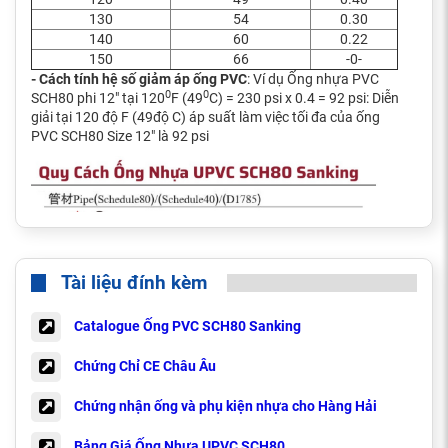
130
54
0.30
140
60
0.22
150
66
-0-
- Cách tính hệ số giảm áp ống PVC
: Ví dụ Ống nhựa PVC
0
0
SCH80 phi 12" tại 120
F (49
C) = 230 psi x 0.4 = 92 psi: Diễn
giải tại 120 độ F (49độ C) áp suất làm việc tối đa của ống
PVC SCH80 Size 12" là 92 psi
Tài liệu đính kèm
Catalogue Ống PVC SCH80 Sanking
Chứng Chỉ CE Châu Âu
Chứng nhận ống và phụ kiện nhựa cho Hàng Hải
Bảng Giá Ống Nhựa UPVC SCH80