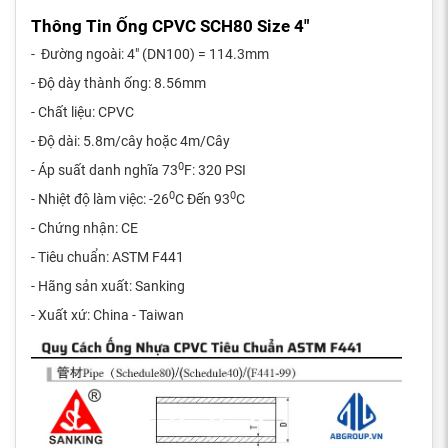
Thông Tin Ống CPVC SCH80 Size 4"
- Đường ngoài: 4" (DN100) = 114.3mm
- Độ dày thành ống: 8.56mm
- Chất liệu: CPVC
- Độ dài: 5.8m/cây hoặc 4m/Cây
0
- Áp suất danh nghĩa 73
F: 320 PSI
0
0
- Nhiệt độ làm việc: -26
C Đến 93
C
- Chứng nhận: CE
- Tiêu chuẩn: ASTM F441
- Hãng sản xuất: Sanking
- Xuất xứ: China - Taiwan