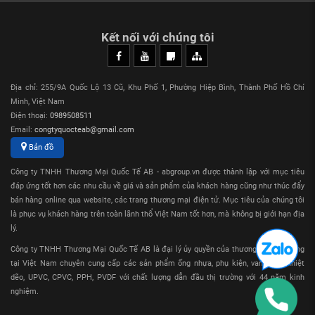
CÔNG TY TNHH THƯƠNG MẠI QUỐC TẾ AB
Hotline: 0989.508.511 (zalo)
Kết nối với chúng tôi
Website:
abgroup.vn
Email:
info@abgroup.vn
Địa chỉ: 255/9A Quốc Lộ 13 Cũ, Khu Phố 1, Phường Hiệp Bình, Thành Phố Hồ Chí
Minh, Việt Nam
Điện thoại:
0989508511
Email:
congtyquocteab@gmail.com
Bản đồ
Công ty TNHH Thương Mại Quốc Tế AB - abgroup.vn được thành lập với mục tiêu
đáp ứng tốt hơn các nhu cầu về giá và sản phẩm của khách hàng cũng như thúc đẩy
bán hàng online qua website, các trang thương mại điện tử. Mục tiêu của chúng tôi
là phục vụ khách hàng trên toàn lãnh thổ Việt Nam tốt hơn, mà không bị giới hạn địa
lý.
Công ty TNHH Thương Mại Quốc Tế AB là đại lý ủy quyền của thương hiệu Sanking
tại Việt Nam chuyên cung cấp các sản phẩm ống nhựa, phụ kiện, van nhựa nhiệt
dẽo, UPVC, CPVC, PPH, PVDF với chất lượng dẫn đầu thị trường với 44 năm kinh
nghiệm.