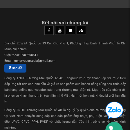
Kết nối với chúng tôi
Địa chỉ: 255/9A Quốc Lộ 13 Cũ, Khu Phố 1, Phường Hiệp Bình, Thành Phố Hồ Chí
Minh, Việt Nam
Điện thoại:
0989508511
Email:
congtyquocteab@gmail.com
Bản đồ
Công ty TNHH Thương Mại Quốc Tế AB - abgroup.vn được thành lập với mục tiêu
đáp ứng tốt hơn các nhu cầu về giá và sản phẩm của khách hàng cũng như thúc đẩy
bán hàng online qua website, các trang thương mại điện tử. Mục tiêu của chúng tôi
là phục vụ khách hàng trên toàn lãnh thổ Việt Nam tốt hơn, mà không bị giới hạn địa
lý.
Công ty TNHH Thương Mại Quốc Tế AB là đại lý ủy quyền của thương hiệu Sanking
tại Việt Nam chuyên cung cấp các sản phẩm ống nhựa, phụ kiện, van nhựa nhiệt
dẽo, UPVC, CPVC, PPH, PVDF với chất lượng dẫn đầu thị trường với 44 năm kinh
nghiệm.