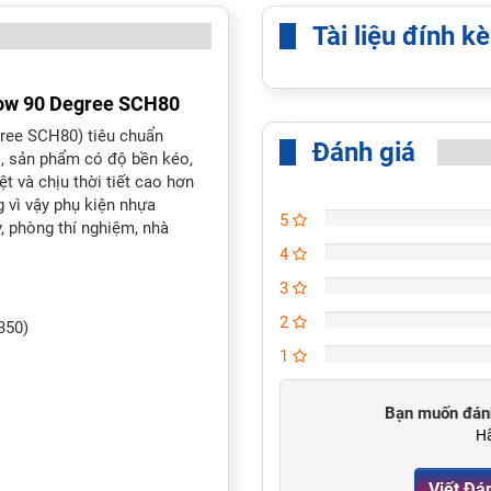
Tài liệu đính k
ow 90 Degree SCH80
ee SCH80) tiêu chuẩn
Đánh giá
, sản phẩm có độ bền kéo,
ệt và chịu thời tiết cao hơn
 vì vậy phụ kiện nhựa
5
phòng thí nghiệm, nhà
4
3
2
350)
1
Bạn muốn đánh
Hã