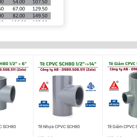
CPVC cao cấp vì vậy sản
t và lão hóa dưới ánh
mạnh, dễ dàng kết nối.
 số nhám thấp chống bám
 khả năng chống ăn mòn và
chống ăn mòn đồng thời
C SCH80
Tê Nhựa CPVC SCH80
Tê Giảm CPVC
i keo để kết nối với ống