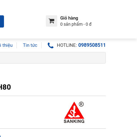
Giỏ hàng
0 sản phẩm - 0 đ
0989508511
i thiệu
Tin tức
HOTLINE:
H80
ệ