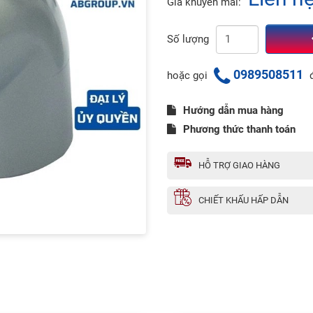
Giá khuyến mãi:
Số lượng
0989508511
hoặc gọi
đ
Hướng dẫn mua hàng
Phương thức thanh toán
HỖ TRỢ GIAO HÀNG
CHIẾT KHẤU HẤP DẪN