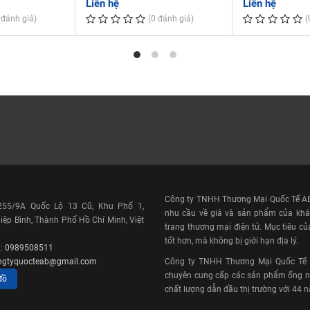
Liên hệ
Liên hệ
ực có không gian hẹp.
 đánh giá)
(0 đánh giá)
(
ể Xem
0
80
Công ty TNHH Thương Mại Quốc Tế AB 
 255/9A Quốc Lộ 13 Cũ, Khu Phố 1,
DIN
nhu cầu về giá và sản phẩm của khá
ệp Bình, Thành Phố Hồ Chí Minh, Việt
H
trang thương mại điện tử. Mục tiêu củ
KIỆN
tốt hơn, mà không bị giới hạn địa lý.
i:
0989508511
A
ngtyquocteab@gmail.com
Công ty TNHH Thương Mại Quốc Tế AB
40
chuyên cung cấp các sản phẩm ống nh
đồ
TAY
chất lượng dẫn đầu thị trường với 44 
À ĐIỆN