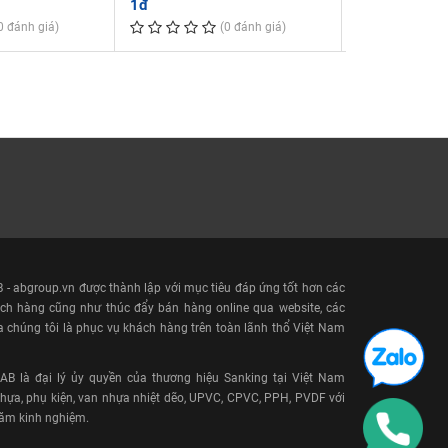
1đ
2,597,184đ
0 đánh giá)
(0 đánh giá)
- abgroup.vn được thành lập với mục tiêu đáp ứng tốt hơn các
ch hàng cũng như thúc đẩy bán hàng online qua website, các
a chúng tôi là phục vụ khách hàng trên toàn lãnh thổ Việt Nam
 là đại lý ủy quyền của thương hiệu Sanking tại Việt Nam
ựa, phụ kiện, van nhựa nhiệt dẽo, UPVC, CPVC, PPH, PVDF với
năm kinh nghiệm.