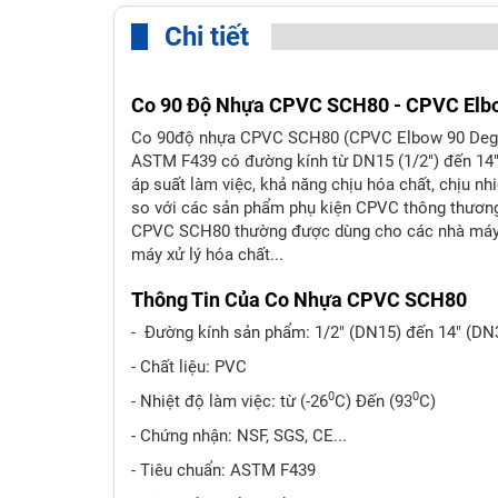
Chi tiết
Co 90 Độ Nhựa CPVC SCH80 - CPVC Elb
Co 90độ nhựa CPVC SCH80 (CPVC Elbow 90 Degr
ASTM F439 có đường kính từ DN15 (1/2") đến 14"
áp suất làm việc, khả năng chịu hóa chất, chịu nhi
so với các sản phẩm phụ kiện CPVC thông thương
CPVC SCH80 thường được dùng cho các nhà máy, 
máy xử lý hóa chất...
Thông Tin Của Co Nhựa CPVC SCH80
- Đường kính sản phẩm: 1/2" (DN15) đến 14" (DN
- Chất liệu: PVC
0
0
- Nhiệt độ làm việc: từ (-26
C) Đến (93
C)
- Chứng nhận: NSF, SGS, CE...
- Tiêu chuẩn: ASTM F439