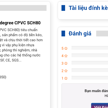
Tài liệu đính k
 degree CPVC SCH80
PVC SCH80) tiêu chuẩn
Đánh giá
, sản phẩm có độ bền kéo,
ệt và chịu thời tiết cao hơn
 vì vậy phụ kiện nhựa
5
phòng thí nghiệm, nhà
ụng cho các hệ thống nước
4
SF, CE, SGS...
3
2
350)
1
Bạn muốn đánh
Hã