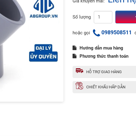
Giá khuyến mãi:
Số lượng
0989508511
hoặc gọi
đ
Hướng dẫn mua hàng
Phương thức thanh toán
HỖ TRỢ GIAO HÀNG
CHIẾT KHẤU HẤP DẪN