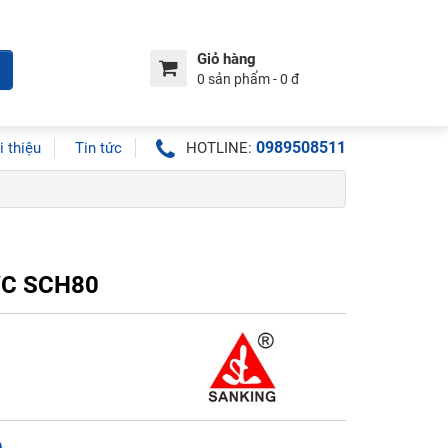
Giỏ hàng
0 sản phẩm - 0 đ
0989508511
i thiệu
Tin tức
HOTLINE:
VC SCH80
ệ