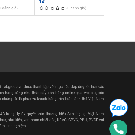
1đ
2,597,184đ
0 đánh giá)
(0 đánh giá)
- abgroup.vn được thành lập với mục tiêu đáp ứng tốt hơn các
ch hàng cũng như thúc đẩy bán hàng online qua website, các
a chúng tôi là phục vụ khách hàng trên toàn lãnh thổ Việt Nam
 là đại lý ủy quyền của thương hiệu Sanking tại Việt Nam
ựa, phụ kiện, van nhựa nhiệt dẽo, UPVC, CPVC, PPH, PVDF với
năm kinh nghiệm.