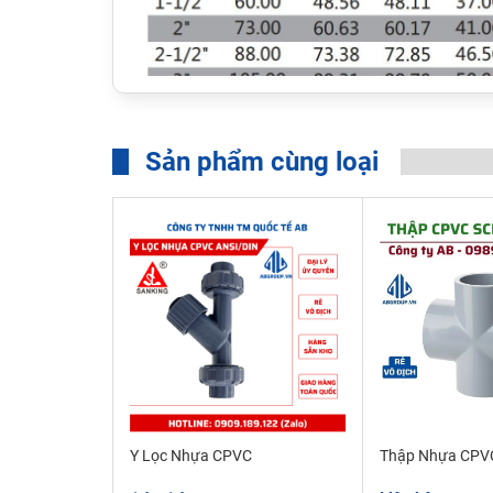
Sản phẩm cùng loại
Ưu Điểm Của Lơi Nhựa CPVC SCH80
Lơi nhựa CPVC SCH80 được sản xuất từ hạt nhựa
phẩm có độ đàn hồi cao, chống chịu được thời tiế
sáng mặt trời, nó còn có khả năng chống ăn mòn 
phụ kiện Chêch ống nhựa CPVC sch80 phẳng cao
bám cặn và tăng khả năng dẫn nước, chất lỏng, n
mòn và kháng hóa chất tuyệt vời như: chống Axit
thời không bị ảnh hưởng bởi độ ẩm và độ pH
Y Lọc Nhựa CPVC
Thập Nhựa CPV
Co 45độ nhựa pvc sch80 sử dụng phương pháp nối