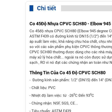
Chi tiết
Co 45Độ Nhựa CPVC SCH80 - Elbow 945
Co 45độ nhựa CPVC SCH80 (Elbow 945 degree C
ASTM F439 có đường kính từ DN15 (1/2") đến 14"
áp suất làm việc, khả năng chịu hóa chất, chịu nhi
so với các sản phẩm phụ kiện CPVC thông thương
CPVC SCH80 thường được dùng cho các nhà máy, 
máy xử lý hóa chất... ngoài ra nó còn được sử d
sạch , RO vì nó đạt các chứng nhận an toàn như N
Thông Tin Của Co 45 Độ CPVC SCH80
- Đường kính sản phẩm: 1/2" (DN15) đến 14" (DN
- Chất liệu: PVC
0
0
- Nhiệt độ làm việc: từ -26
C Đến 93
C
- Chứng nhận: NSF, SGS, CE...
- Tiêu chuẩn: ASTM F439