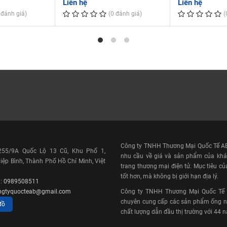
ực có không gian hẹp.
Liên hệ
Liên hệ
 đánh giá)
(0 đánh giá)
(
ể Xem
0
80
Công ty TNHH Thương Mại Quốc Tế AB 
DIN
 255/9A Quốc Lộ 13 Cũ, Khu Phố 1,
nhu cầu về giá và sản phẩm của khá
H
ệp Bình, Thành Phố Hồ Chí Minh, Việt
trang thương mại điện tử. Mục tiêu củ
KIỆN
tốt hơn, mà không bị giới hạn địa lý.
A
i:
0989508511
ngtyquocteab@gmail.com
Công ty TNHH Thương Mại Quốc Tế AB
40
chuyên cung cấp các sản phẩm ống nh
TAY
đồ
chất lượng dẫn đầu thị trường với 44 
À ĐIỆN