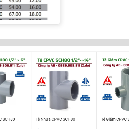
 CPVC cao cấp vì vậy sản
t và lão hóa dưới ánh
mạnh, dễ dàng kết nối.
 hệ số nhám thấp chống
ó có khả năng chống ăn
, kiềm, chống ăn mòn đồng
C SCH80
Tê Nhựa CPVC SCH80
Tê Giảm CPVC
 keo để kết nối với ống