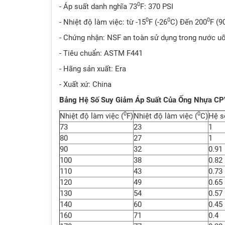
0
- Áp suất danh nghĩa 73
F: 370 PSI
0
0
0
- Nhiệt độ làm việc: từ -15
F (-26
C) Đến 200
F (9
- Chứng nhận: NSF an toàn sử dụng trong nước u
- Tiêu chuẩn: ASTM F441
- Hãng sản xuất: Era
- Xuất xứ: China
Bảng Hệ Số Suy Giảm Áp Suất Của Ống Nhựa CP
0
0
Nhiệt độ làm việc (
F)
Nhiệt độ làm việc (
C)
Hệ s
73
23
1
80
27
1
90
32
0.91
100
38
0.82
110
43
0.73
120
49
0.65
130
54
0.57
140
60
0.45
160
71
0.4