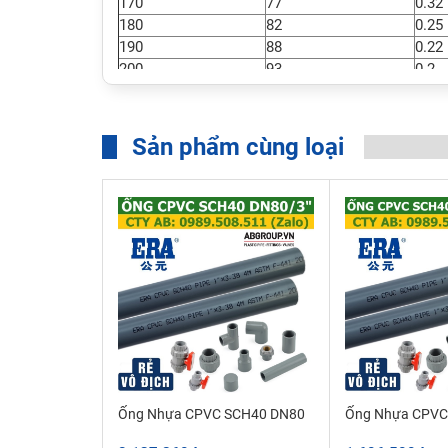
170
77
0.32
180
82
0.25
190
88
0.22
200
93
0.2
210
99
0
- Cách tính hệ số giảm áp ống CPVC
: Ví dụ Ống 
0
0
120
F (49
C) = 370 psi x 0.65 = 240 psi: Diễn giả
Sản phẩm cùng loại
120 độ F (49độ C) áp suất làm việc tối đa là 240 
Ống Nhựa CPVC SCH40 DN80
Ống Nhựa CPVC