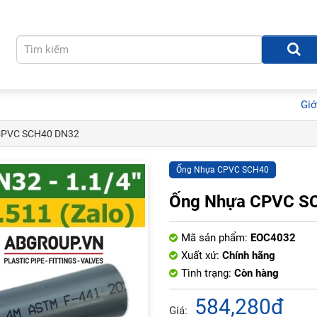
Giớ
CPVC SCH40 DN32
Ống Nhựa CPVC SCH40
Ống Nhựa CPVC S
Mã sản phẩm:
EOC4032
Xuất xứ:
Chính hãng
Tình trạng:
Còn hàng
584,280đ
Giá: