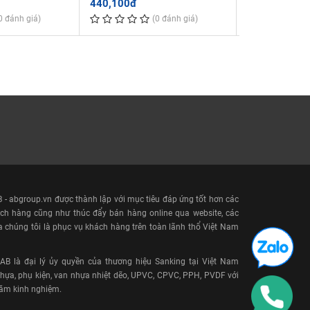
440,100đ
10,945,800đ
0 đánh giá)
(0 đánh giá)
- abgroup.vn được thành lập với mục tiêu đáp ứng tốt hơn các
ch hàng cũng như thúc đẩy bán hàng online qua website, các
a chúng tôi là phục vụ khách hàng trên toàn lãnh thổ Việt Nam
 là đại lý ủy quyền của thương hiệu Sanking tại Việt Nam
ựa, phụ kiện, van nhựa nhiệt dẽo, UPVC, CPVC, PPH, PVDF với
năm kinh nghiệm.