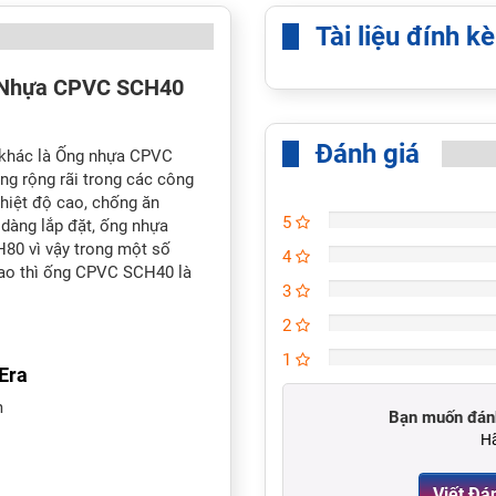
Tài liệu đính k
 Nhựa CPVC SCH40
Đánh giá
khác là Ống nhựa CPVC
g rộng rãi trong các công
nhiệt độ cao, chống ăn
5
 dàng lắp đặt, ống nhựa
0 vì vậy trong một số
4
cao thì ống CPVC SCH40 là
3
2
1
Era
m
Bạn muốn đánh
Hã