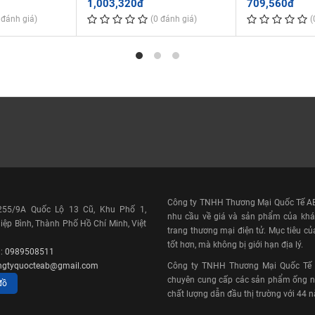
1,003,320đ
709,560đ
 đánh giá)
(0 đánh giá)
(
Công ty TNHH Thương Mại Quốc Tế AB 
 255/9A Quốc Lộ 13 Cũ, Khu Phố 1,
nhu cầu về giá và sản phẩm của khá
ệp Bình, Thành Phố Hồ Chí Minh, Việt
trang thương mại điện tử. Mục tiêu củ
tốt hơn, mà không bị giới hạn địa lý.
i:
0989508511
a
ngtyquocteab@gmail.com
Công ty TNHH Thương Mại Quốc Tế AB
chuyên cung cấp các sản phẩm ống nh
o để tạo ra vật liệu có
đồ
chất lượng dẫn đầu thị trường với 44 
 liệu ăn mòn khác cao. Sản
 có đặc tính chống cháy