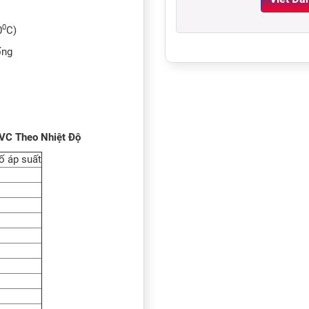
0
0
C)
ống
VC Theo Nhiệt Độ
ố áp suất