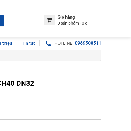
Giỏ hàng
0 sản phẩm - 0 đ
0989508511
i thiệu
Tin tức
HOTLINE:
CH40 DN32