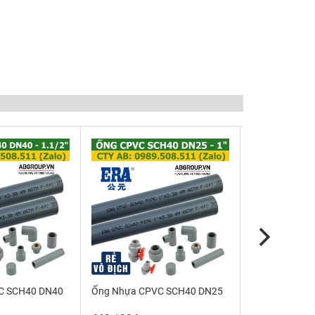
C SCH40 DN40
Ống Nhựa CPVC SCH40 DN25
Ống nhựa CP