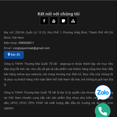
Sản phẩm phù hợp sử dụng cho hệ thống đường ống Ro, DI,
đường ống nước sạch, nước thải, hệ thống Cooling, chiller,
Kết nối với chúng tôi
đường ống vận chuyển và phân phối hóa chất
Giới Thiệu Về Thương Hiệu Ống Nhựa Sanking
Địa chỉ: 255/9A Quốc Lộ 13 Cũ, Khu Phố 1, Phường Hiệp Bình, Thành Phố Hồ Chí
Thương hiệu Ống Nhựa Sanking thuộc sở hửu của Công ty
TNHH Công nghiệp Nhựa Hạ Môn tên giao dịch tiếng anh
Minh, Việt Nam
là Sanideng Xiamen Sanideng Plastic Industry Co., Ltd được
Điện thoại:
0989508511
thành lập năm 1976 tại Đài Loan, từ năm 2000 Sanking
Email:
congtyquocteab@gmail.com
thiết lập và di dời nhà máy sản xuất cũng như đội ngũ bán
Bản đồ
hàng sang Trung Quốc, tại Trung Quốc Sanking là thương
hiệu số 1 về ống nhựa và van nhựa nhiệt dẽo ứng dụng
Công ty TNHH Thương Mại Quốc Tế AB - abgroup.vn được thành lập với mục tiêu
trong công nghiệp.
đáp ứng tốt hơn các nhu cầu về giá và sản phẩm của khách hàng cũng như thúc đẩy
bán hàng online qua website, các trang thương mại điện tử. Mục tiêu của chúng tôi
Các sản phẩm cốt lõi của Sanking bao gồm ống, phụ kiện,
là phục vụ khách hàng trên toàn lãnh thổ Việt Nam tốt hơn, mà không bị giới hạn địa
van: nhựa uPVC, CPVC, PPH được sử dụng rộng rãi trong
lý.
các ngành như xử lý nước, chất bán dẫn, dược phẩm, công
nghiệp hóa chất... Sản phẩm của Sanking được sử dụng tại
Công ty TNHH Thương Mại Quốc Tế AB là đại lý ủy quyền của thương hiệu Sanking
hơn 100 quốc gia và vùng lãnh thổ trên thế giới, là thương
tại Việt Nam chuyên cung cấp các sản phẩm ống nhựa, phụ kiện, van nhựa nhiệt
hiệu nổi tiếng trong lĩnh vực ống nhựa công nghiệp.
dẽo, UPVC, CPVC, PPH, PVDF với chất lượng dẫn đầu thị trường với 44 năm kinh
nghiệm.
Đại Lý Cung Cấp Phụ Kiện PPH Sanking Uy Tín